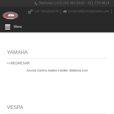
Teléfonos: (+57) 310 385 8187 - 311 774 4814
comercial@cmtapizados.com
CM TAPIZADOS
Menu
YAMAHA
<<REGRESAR
Joomla Gallery
makes it better. Balbooa.com
VESPA