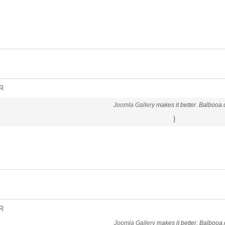
R
Joomla Gallery
makes it better. Balbooa
}
R
Joomla Gallery
makes it better. Balbooa