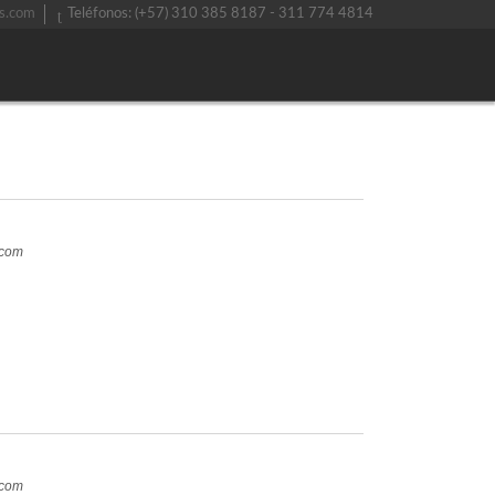
s.com
Teléfonos: (+57) 310 385 8187 - 311 774 4814
.com
.com