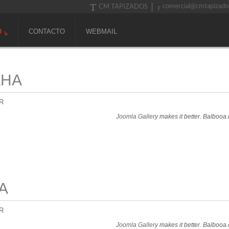
comercial@cmtapizado
CM TAPIZADOS
O
CONTACTO
WEBMAIL
AHA
R
Joomla Gallery
makes it better. Balbooa
A
R
Joomla Gallery
makes it better. Balbooa