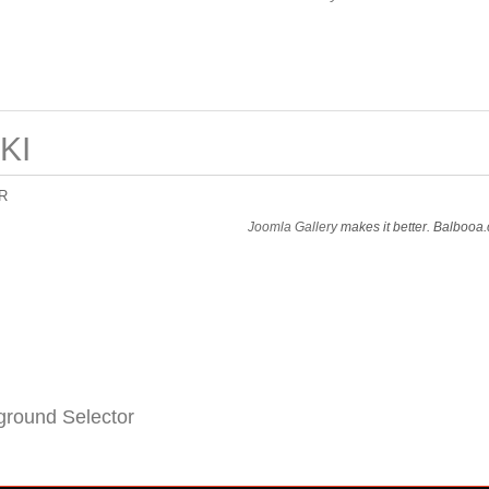
KI
R
Joomla Gallery
makes it better. Balbooa
round Selector