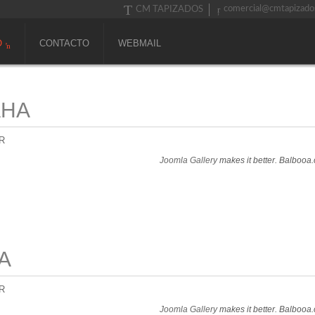
comercial@cmtapizado
CM TAPIZADOS
O
CONTACTO
WEBMAIL
AHA
R
Joomla Gallery
makes it better. Balbooa
A
R
Joomla Gallery
makes it better. Balbooa