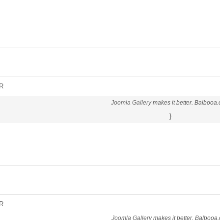
R
Joomla Gallery
makes it better. Balbooa
}
R
Joomla Gallery
makes it better. Balbooa