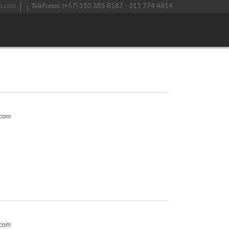
s.com
Teléfonos: (+57) 310 385 8187 - 311 774 4814
.com
.com