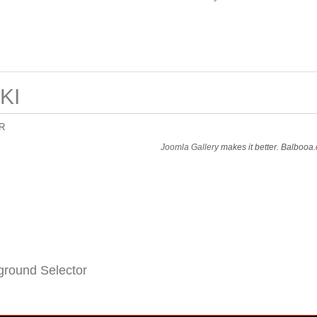
KI
R
Joomla Gallery
makes it better. Balbooa
round Selector