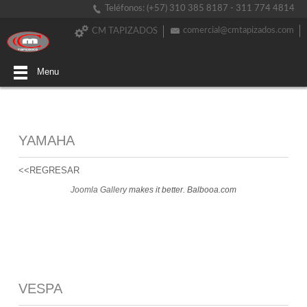
Teléfonos: (+57) 310 385 8187 - 311 774 4814
comercial@cmtapizados.com
CM TAPIZADOS
Menu
YAMAHA
<<REGRESAR
Joomla Gallery
makes it better. Balbooa.com
VESPA