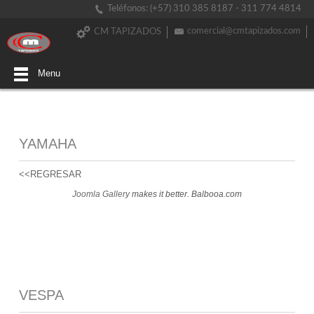
Teléfonos: (+57) 310 385 8187 - 311 774 4814
comercial@cmtapizados.com
CM TAPIZADOS
Menu
YAMAHA
<<REGRESAR
Joomla Gallery
makes it better. Balbooa.com
VESPA