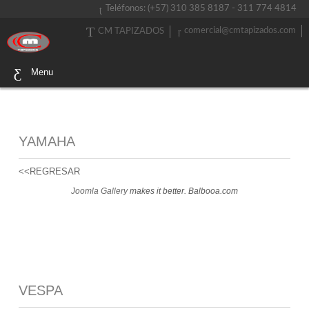
Teléfonos: (+57) 310 385 8187 - 311 774 4814
comercial@cmtapizados.com
CM TAPIZADOS
Menu
YAMAHA
<<REGRESAR
Joomla Gallery
makes it better. Balbooa.com
VESPA