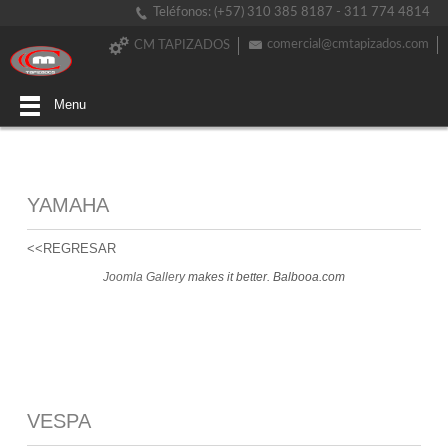
Teléfonos: (+57) 310 385 8187 - 311 774 4814
comercial@cmtapizados.com
CM TAPIZADOS
Menu
YAMAHA
<<REGRESAR
Joomla Gallery
makes it better. Balbooa.com
VESPA