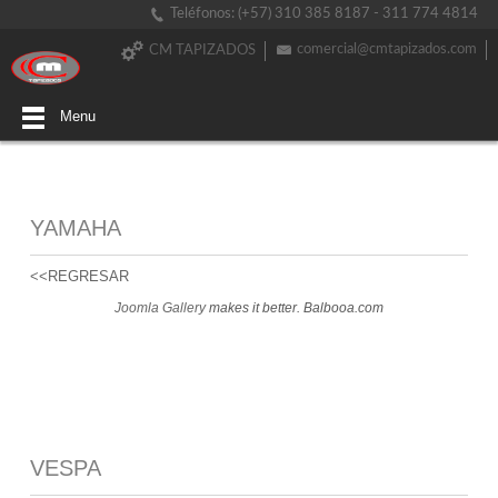
Teléfonos: (+57) 310 385 8187 - 311 774 4814
comercial@cmtapizados.com
CM TAPIZADOS
Menu
YAMAHA
<<REGRESAR
Joomla Gallery
makes it better. Balbooa.com
VESPA