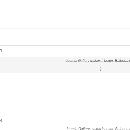
R
Joomla Gallery
makes it better. Balbooa
}
R
Joomla Gallery
makes it better. Balbooa