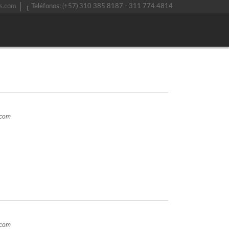
s.com
Teléfonos: (+57) 310 385 8187 - 311 774 4814
.com
.com