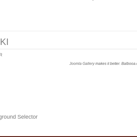
KI
R
Joomla Gallery
makes it better. Balbooa
round Selector