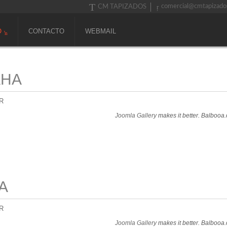
comercial@cmtapizado
CM TAPIZADOS
O
CONTACTO
WEBMAIL
AHA
R
Joomla Gallery
makes it better. Balbooa
A
R
Joomla Gallery
makes it better. Balbooa