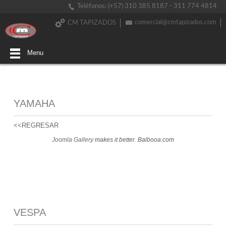
Teléfonos: (+57) 310 385 8187 - 311 774 4814
comercial@cmtapizados.com
CM TAPIZADOS
Menu
YAMAHA
<<REGRESAR
Joomla Gallery
makes it better. Balbooa.com
VESPA