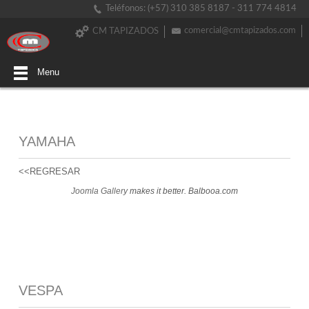
Teléfonos: (+57) 310 385 8187 - 311 774 4814
comercial@cmtapizados.com
CM TAPIZADOS
Menu
YAMAHA
<<REGRESAR
Joomla Gallery
makes it better. Balbooa.com
VESPA