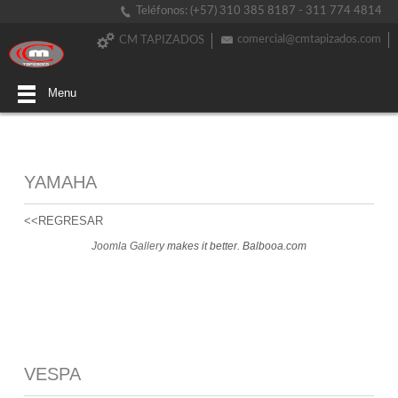
Teléfonos: (+57) 310 385 8187 - 311 774 4814
comercial@cmtapizados.com
CM TAPIZADOS
Menu
YAMAHA
<<REGRESAR
Joomla Gallery
makes it better. Balbooa.com
VESPA