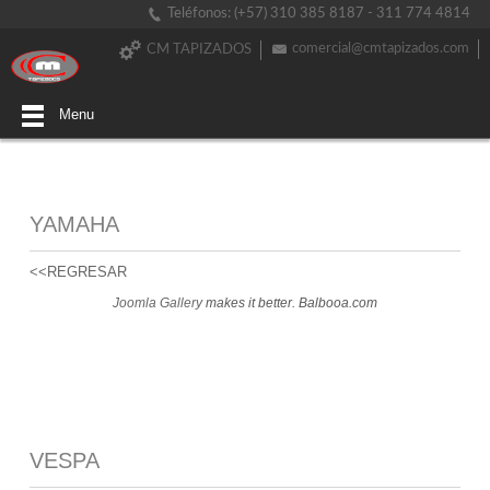
Teléfonos: (+57) 310 385 8187 - 311 774 4814
comercial@cmtapizados.com
CM TAPIZADOS
Menu
YAMAHA
<<REGRESAR
Joomla Gallery
makes it better. Balbooa.com
VESPA