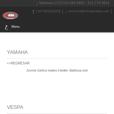
Teléfonos: (+57) 310 385 8187 - 311 774 4814
comercial@cmtapizados.com
CM TAPIZADOS
Menu
YAMAHA
<<REGRESAR
Joomla Gallery
makes it better. Balbooa.com
VESPA