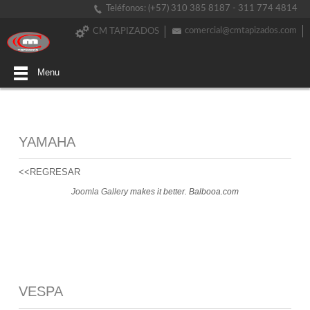
Teléfonos: (+57) 310 385 8187 - 311 774 4814
comercial@cmtapizados.com
CM TAPIZADOS
Menu
YAMAHA
<<REGRESAR
Joomla Gallery
makes it better. Balbooa.com
VESPA