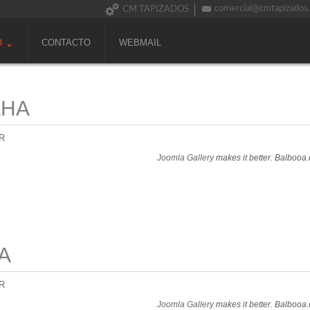
comercial@cmtapizados
CM TAPIZADOS
O
CONTACTO
WEBMAIL
AHA
R
Joomla Gallery
makes it better. Balbooa
A
R
Joomla Gallery
makes it better. Balbooa