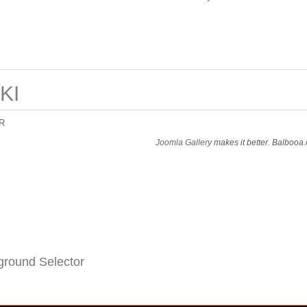
KI
R
Joomla Gallery
makes it better. Balbooa
round Selector