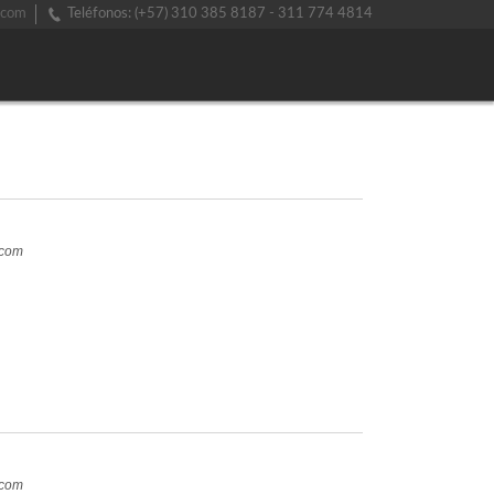
.com
Teléfonos: (+57) 310 385 8187 - 311 774 4814
.com
.com