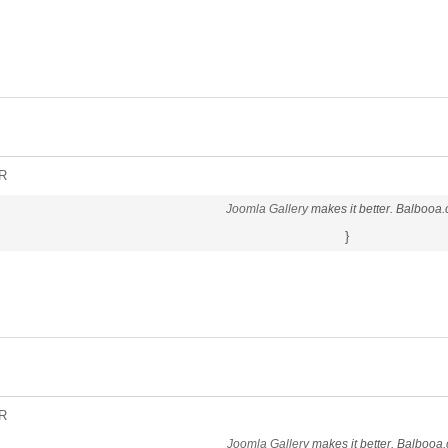
R
Joomla Gallery
makes it better. Balbooa
}
R
Joomla Gallery
makes it better. Balbooa