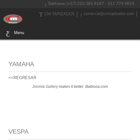
Teléfonos: (+57) 310 385 8187 - 311 774 4814
comercial@cmtapizados.com
CM TAPIZADOS
Menu
YAMAHA
<<REGRESAR
Joomla Gallery
makes it better. Balbooa.com
VESPA