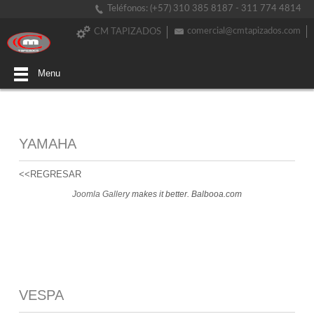
Teléfonos: (+57) 310 385 8187 - 311 774 4814
comercial@cmtapizados.com
CM TAPIZADOS
Menu
YAMAHA
<<REGRESAR
Joomla Gallery
makes it better. Balbooa.com
VESPA