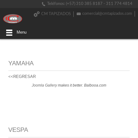
Teléfonos: (+57) 310 385 8187 - 311 774 4814
comercial@cmtapizados.com
CM TAPIZADOS
Menu
YAMAHA
<<REGRESAR
Joomla Gallery
makes it better. Balbooa.com
VESPA