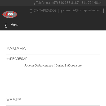
Teléfonos: (+57) 310 385 8187 - 311 774 4814
comercial@cmtapizados.com
CM TAPIZADOS
Menu
YAMAHA
<<REGRESAR
Joomla Gallery
makes it better. Balbooa.com
VESPA