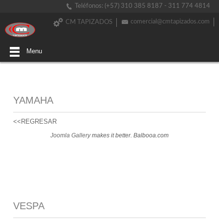
Teléfonos: (+57) 310 385 8187 - 311 774 4814
comercial@cmtapizados.com
CM TAPIZADOS
Menu
YAMAHA
<<REGRESAR
Joomla Gallery
makes it better. Balbooa.com
VESPA