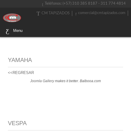
Teléfonos: (+57) 310 385 8187 - 311 774 4814
comercial@cmtapizados.com
CM TAPIZADOS
Menu
YAMAHA
<<REGRESAR
Joomla Gallery
makes it better. Balbooa.com
VESPA