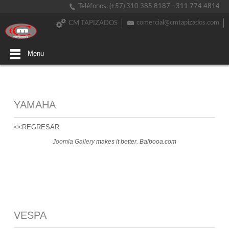
Teléfonos: (+57) 310 385 8187 - 311 774 4814
comercial@cmtapizados.com
CM TAPIZADOS
Menu
YAMAHA
<<REGRESAR
Joomla Gallery
makes it better. Balbooa.com
VESPA