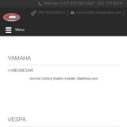
Teléfonos: (+57) 310 385 8187 - 311 774 4814
comercial@cmtapizados.com
CM TAPIZADOS
Menu
YAMAHA
<<REGRESAR
Joomla Gallery
makes it better. Balbooa.com
VESPA