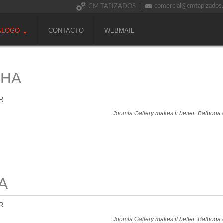
comercial@cmtapizados
CM TAPIZADOS
ALOGO
CONTACTO
WEBMAIL
AHA
R
Joomla Gallery
makes it better. Balbooa
A
R
Joomla Gallery
makes it better. Balbooa