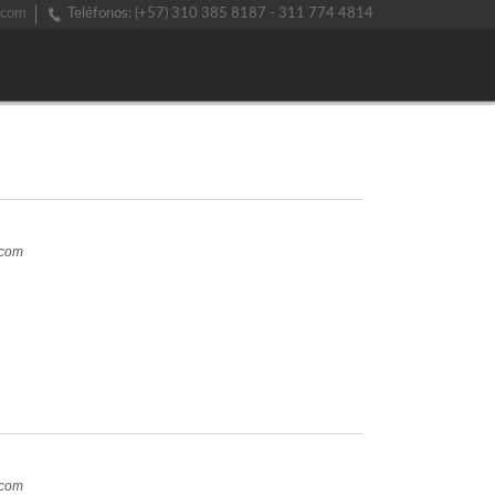
.com
Teléfonos: (+57) 310 385 8187 - 311 774 4814
.com
.com