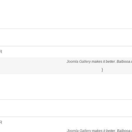
R
Joomla Gallery
makes it better. Balbooa
}
R
Joomla Gallery
makes it better. Balbooa