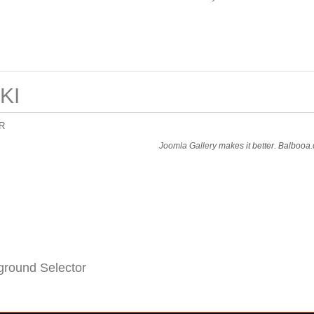
KI
R
Joomla Gallery
makes it better. Balbooa
round Selector