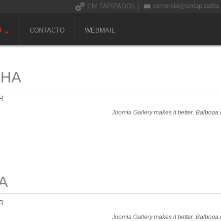
comercial@cmtapizados
CM TAPIZADOS
O
CONTACTO
WEBMAIL
AHA
R
Joomla Gallery
makes it better. Balbooa
A
R
Joomla Gallery
makes it better. Balbooa