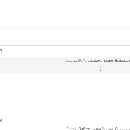
R
Joomla Gallery
makes it better. Balbooa
}
R
Joomla Gallery
makes it better. Balbooa