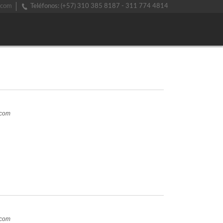
.com
Teléfonos: (+57) 310 385 8187 - 311 774 4814
.com
.com