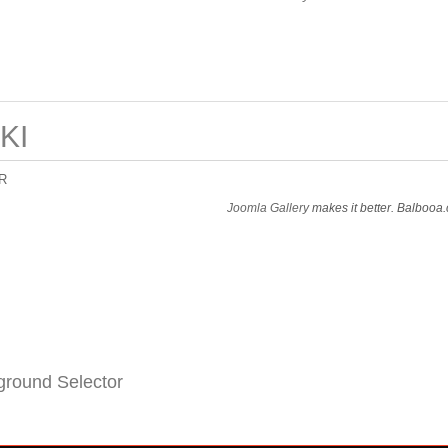
KI
R
Joomla Gallery
makes it better. Balbooa
round Selector