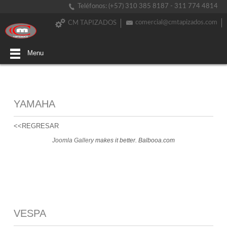
Teléfonos: (+57) 310 385 8187 - 311 774 4814
comercial@cmtapizados.com
CM TAPIZADOS
Menu
YAMAHA
<<REGRESAR
Joomla Gallery
makes it better. Balbooa.com
VESPA