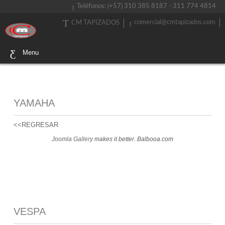
Teléfonos: (+57) 310 385 8187 - 311 774 4814
comercial@cmtapizados.com
CM TAPIZADOS
Menu
YAMAHA
<<REGRESAR
Joomla Gallery
makes it better. Balbooa.com
VESPA