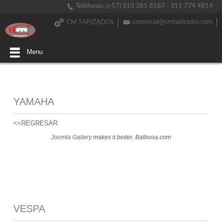
Teléfonos: (+57) 310 385 8187 - 311 774 4814
comercial@cmtapizados.com
CM TAPIZADOS
Menu
YAMAHA
<<REGRESAR
Joomla Gallery
makes it better. Balbooa.com
VESPA