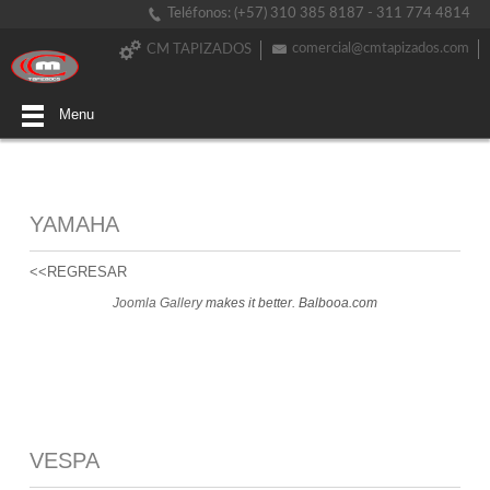
Teléfonos: (+57) 310 385 8187 - 311 774 4814
comercial@cmtapizados.com
CM TAPIZADOS
Menu
YAMAHA
<<REGRESAR
Joomla Gallery
makes it better. Balbooa.com
VESPA