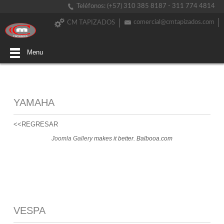
Teléfonos: (+57) 310 385 8187 - 311 774 4814
comercial@cmtapizados.com
CM TAPIZADOS
Menu
YAMAHA
<<REGRESAR
Joomla Gallery
makes it better. Balbooa.com
VESPA