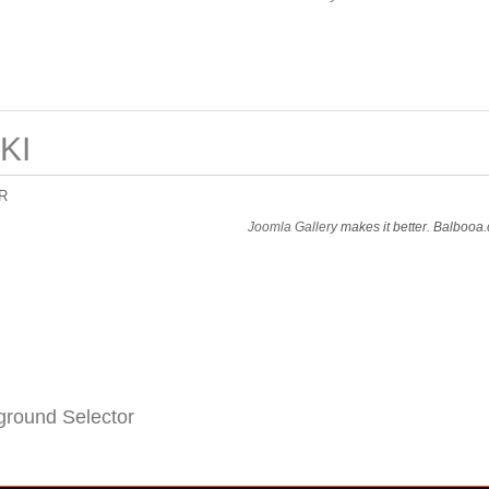
KI
R
Joomla Gallery
makes it better. Balbooa
round Selector