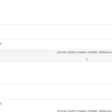
R
Joomla Gallery
makes it better. Balbooa
}
R
Joomla Gallery
makes it better. Balbooa