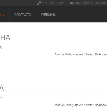
comercial@cmtapizados
CM TAPIZADOS
O
CONTACTO
WEBMAIL
AHA
R
Joomla Gallery
makes it better. Balbooa
A
R
Joomla Gallery
makes it better. Balbooa