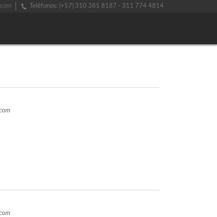
.com
Teléfonos: (+57) 310 385 8187 - 311 774 4814
.com
.com