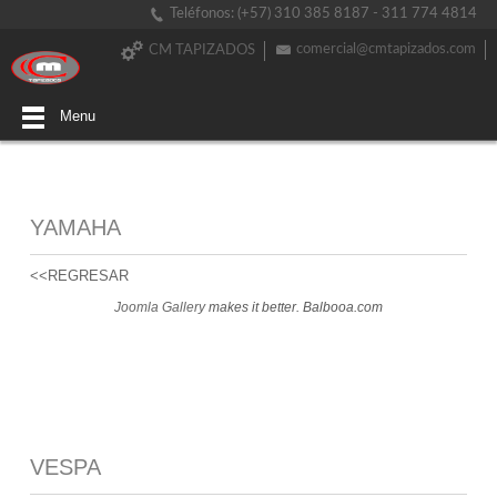
Teléfonos: (+57) 310 385 8187 - 311 774 4814
comercial@cmtapizados.com
CM TAPIZADOS
Menu
YAMAHA
<<REGRESAR
Joomla Gallery
makes it better. Balbooa.com
VESPA