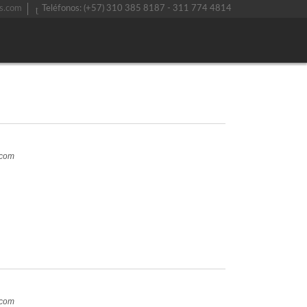
s.com
Teléfonos: (+57) 310 385 8187 - 311 774 4814
.com
.com