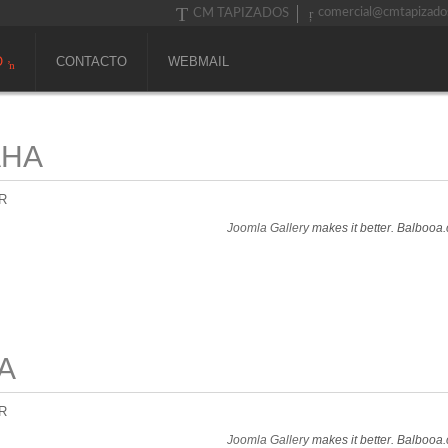
comercial@cmtapizado
CM TAPIZADOS
O
CONTACTO
WEBMAIL
AHA
R
Joomla Gallery
makes it better. Balbooa
A
R
Joomla Gallery
makes it better. Balbooa