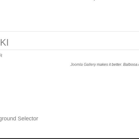
KI
R
Joomla Gallery
makes it better. Balbooa
round Selector