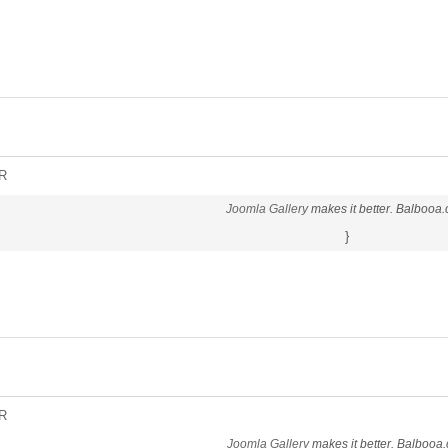
R
Joomla Gallery
makes it better. Balbooa
}
R
Joomla Gallery
makes it better. Balbooa