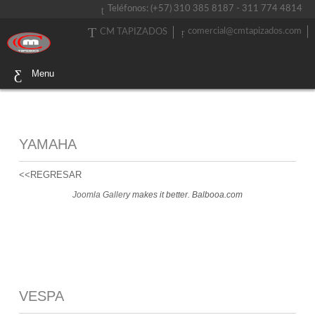
Teléfonos: (+57) 310 385 8187 - 311 774 4814
comercial@cmtapizados.com
CM TAPIZADOS
Menu
YAMAHA
<<REGRESAR
Joomla Gallery
makes it better. Balbooa.com
VESPA