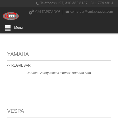
Teléfonos: (+57) 310 385 8187 - 311 774 4814
comercial@cmtapizados.com
CM TAPIZADOS
Menu
YAMAHA
<<REGRESAR
Joomla Gallery
makes it better. Balbooa.com
VESPA