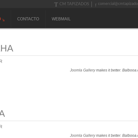
comercial@cmtapizado
CM TAPIZADOS
O
CONTACTO
WEBMAIL
AHA
R
Joomla Gallery
makes it better. Balbooa
A
R
Joomla Gallery
makes it better. Balbooa