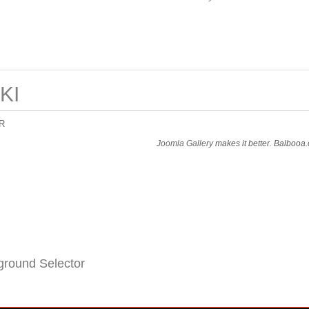
KI
R
Joomla Gallery
makes it better. Balbooa
round Selector