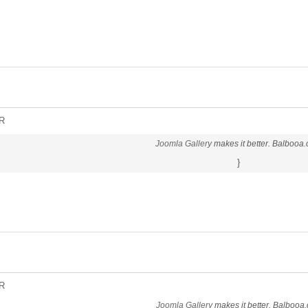
R
Joomla Gallery
makes it better. Balbooa
}
R
Joomla Gallery
makes it better. Balbooa