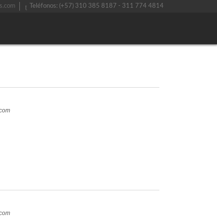
s.com
Teléfonos: (+57) 310 385 8187 - 311 774 4814
.com
.com