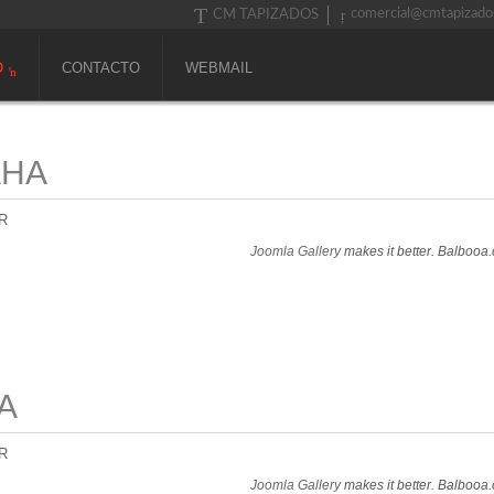
comercial@cmtapizado
CM TAPIZADOS
O
CONTACTO
WEBMAIL
AHA
R
Joomla Gallery
makes it better. Balbooa
A
R
Joomla Gallery
makes it better. Balbooa