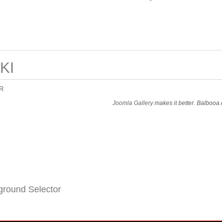
KI
R
Joomla Gallery
makes it better. Balbooa
round Selector