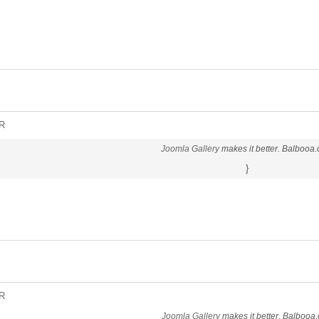
R
Joomla Gallery
makes it better. Balbooa
}
R
Joomla Gallery
makes it better. Balbooa