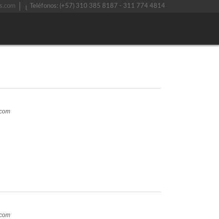
s.com
Teléfonos: (+57) 310 385 8187 - 311 774 4814
.com
.com