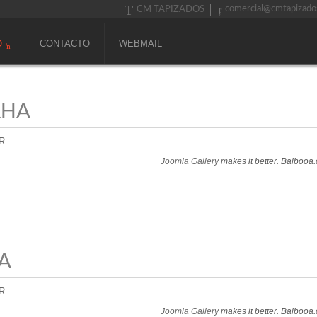
comercial@cmtapizado
CM TAPIZADOS
O
CONTACTO
WEBMAIL
AHA
R
Joomla Gallery
makes it better. Balbooa
A
R
Joomla Gallery
makes it better. Balbooa