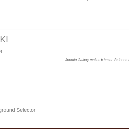
KI
R
Joomla Gallery
makes it better. Balbooa
round Selector