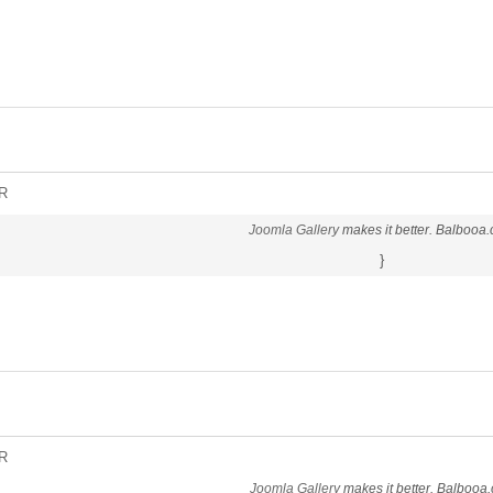
R
Joomla Gallery
makes it better. Balbooa
}
R
Joomla Gallery
makes it better. Balbooa