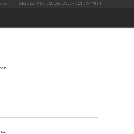
s.com
Teléfonos: (+57) 310 385 8187 - 311 774 4814
.com
.com