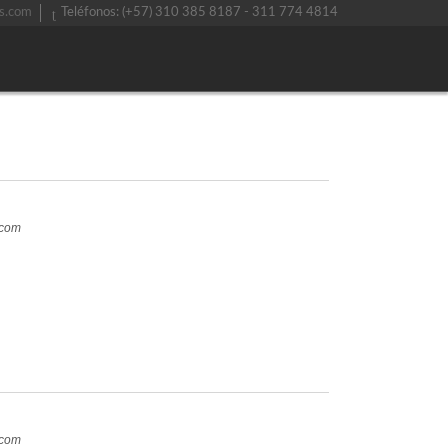
s.com
Teléfonos: (+57) 310 385 8187 - 311 774 4814
.com
.com