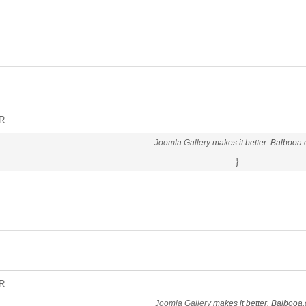
R
Joomla Gallery
makes it better. Balbooa
}
R
Joomla Gallery
makes it better. Balbooa