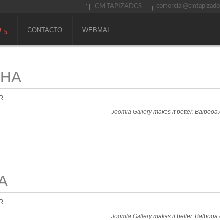
comercial@cmtapizado
CM TAPIZADOS
O
CONTACTO
WEBMAIL
AHA
R
Joomla Gallery
makes it better. Balbooa
A
R
Joomla Gallery
makes it better. Balbooa