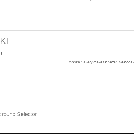
KI
R
Joomla Gallery
makes it better. Balbooa
round Selector