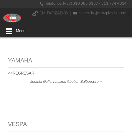
Teléfonos: (+57) 310 385 8187 - 311 774 4814
comercial@cmtapizados.com
CM TAPIZADOS
Menu
YAMAHA
<<REGRESAR
Joomla Gallery
makes it better. Balbooa.com
VESPA