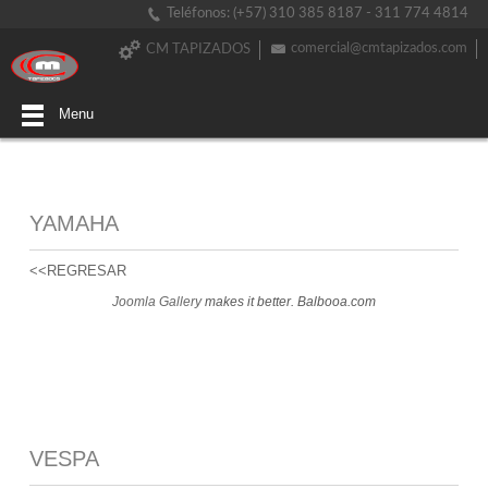
Teléfonos: (+57) 310 385 8187 - 311 774 4814
comercial@cmtapizados.com
CM TAPIZADOS
Menu
YAMAHA
<<REGRESAR
Joomla Gallery
makes it better. Balbooa.com
VESPA