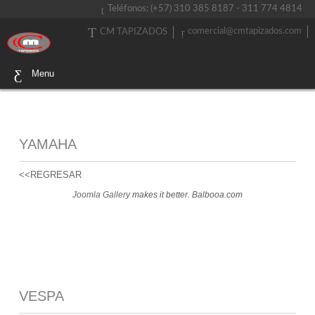
Teléfonos: (+57) 310 385 8187 - 311 774 4814
comercial@cmtapizados.com
CM TAPIZADOS
Menu
YAMAHA
<<REGRESAR
Joomla Gallery
makes it better. Balbooa.com
VESPA