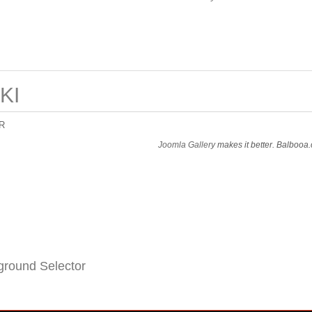
KI
R
Joomla Gallery
makes it better. Balbooa
round Selector