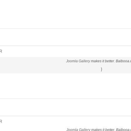
R
Joomla Gallery
makes it better. Balbooa
}
R
Joomla Gallery
makes it better. Balbooa