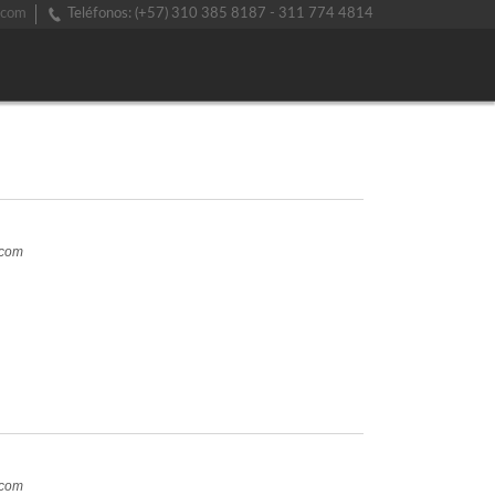
.com
Teléfonos: (+57) 310 385 8187 - 311 774 4814
.com
.com