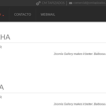
comercial@cmtapizados
CM TAPIZADOS
O
CONTACTO
WEBMAIL
AHA
R
Joomla Gallery
makes it better. Balbooa
A
R
Joomla Gallery
makes it better. Balbooa