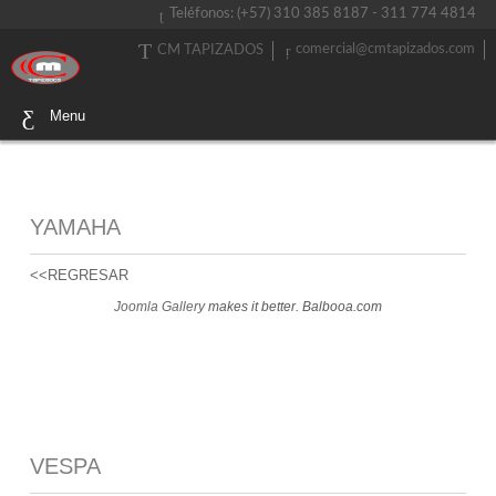
Teléfonos: (+57) 310 385 8187 - 311 774 4814
comercial@cmtapizados.com
CM TAPIZADOS
Menu
YAMAHA
<<REGRESAR
Joomla Gallery
makes it better. Balbooa.com
VESPA