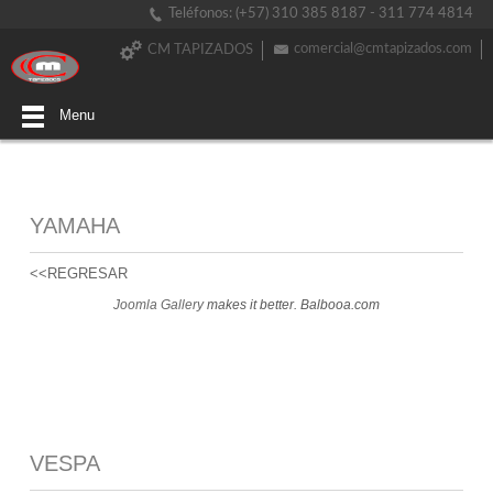
Teléfonos: (+57) 310 385 8187 - 311 774 4814
comercial@cmtapizados.com
CM TAPIZADOS
Menu
YAMAHA
<<REGRESAR
Joomla Gallery
makes it better. Balbooa.com
VESPA