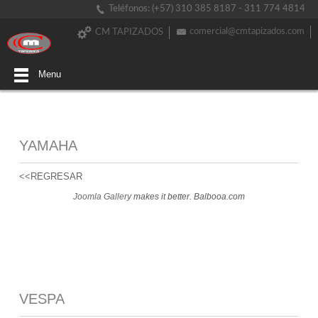
Teléfonos: (+57) 310 385 8187 - 311 774 4814
comercial@cmtapizados.com
CM TAPIZADOS
Menu
YAMAHA
<<REGRESAR
Joomla Gallery
makes it better. Balbooa.com
VESPA