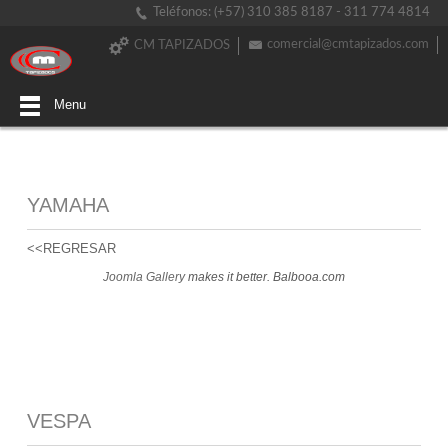
Teléfonos: (+57) 310 385 8187 - 311 774 4814
comercial@cmtapizados.com
CM TAPIZADOS
Menu
YAMAHA
<<REGRESAR
Joomla Gallery
makes it better. Balbooa.com
VESPA