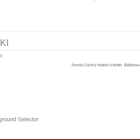
KI
R
Joomla Gallery
makes it better. Balbooa
round Selector