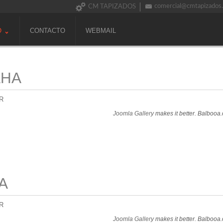
comercial@cmtapizados
CM TAPIZADOS
O
CONTACTO
WEBMAIL
AHA
R
Joomla Gallery
makes it better. Balbooa
A
R
Joomla Gallery
makes it better. Balbooa