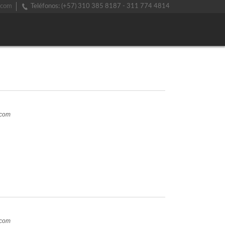
.com
Teléfonos: (+57) 310 385 8187 - 311 774 4814
.com
.com