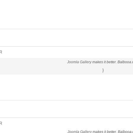
R
Joomla Gallery
makes it better. Balbooa
}
R
Joomla Gallery
makes it better. Balbooa