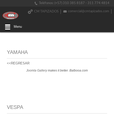
Teléfonos: (+57) 310 385 8187 - 311 774 4814
comercial@cmtapizados.com
CM TAPIZADOS
Menu
YAMAHA
<<REGRESAR
Joomla Gallery
makes it better. Balbooa.com
VESPA